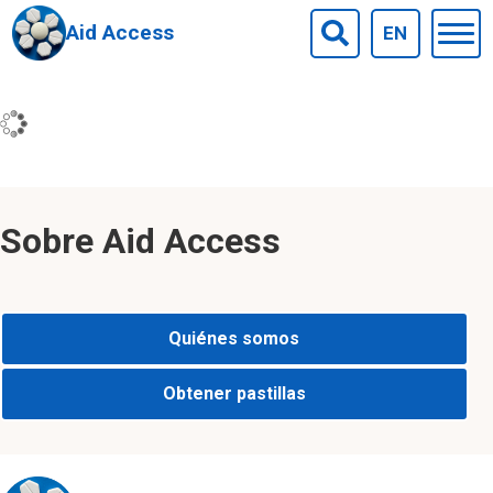
abortivas
Aid Access
EN
Togg
Search
men
Skip to main content
Sobre Aid Access
Quiénes somos
Obtener pastillas